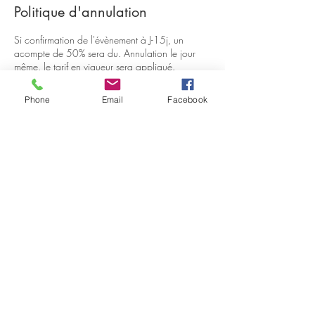
Politique d'annulation
Si confirmation de l'évènement à J-15j, un
acompte de 50% sera du. Annulation le jour
même, le tarif en vigueur sera appliqué.
Possibilité de reprogrammer à tout moment sans
frais
Phone
Email
Facebook
Coordonnées
260 Voie Atlas, La Ciotat, France
04 13 12 58 96
espaceshambaya@gmail.com
260 voie Atlas - Athélia 3 - 13600